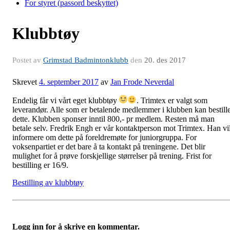
For styret (passord beskyttet)
Klubbtøy
Postet av
Grimstad Badmintonklubb
den
20. des 2017
Skrevet
4. september 2017
av
Jan Frode Neverdal
Endelig får vi vårt eget klubbtøy
. Trimtex er valgt som
leverandør. Alle som er betalende medlemmer i klubben kan bestill
dette. Klubben sponser inntil 800,- pr medlem. Resten må man
betale selv. Fredrik Engh er vår kontaktperson mot Trimtex. Han vi
informere om dette på foreldremøte for juniorgruppa. For
voksenpartiet er det bare å ta kontakt på treningene. Det blir
mulighet for å prøve forskjellige størrelser på trening. Frist for
bestilling er 16/9.
Bestilling av klubbtøy
Logg inn for å skrive en kommentar.