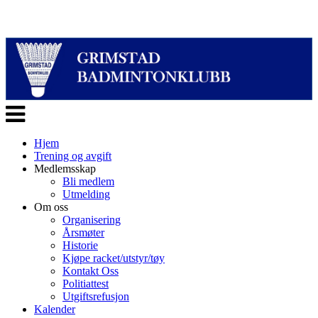
Veksle
navigasjon
Hjem
Trening og avgift
Medlemsskap
Bli medlem
Utmelding
Om oss
Organisering
Årsmøter
Historie
Kjøpe racket/utstyr/tøy
Kontakt Oss
Politiattest
Utgiftsrefusjon
Kalender