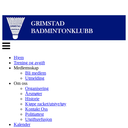
Veksle
navigasjon
Hjem
Trening og avgift
Medlemsskap
Bli medlem
Utmelding
Om oss
Organisering
Årsmøter
Historie
Kjøpe racket/utstyr/tøy
Kontakt Oss
Politiattest
Utgiftsrefusjon
Kalender