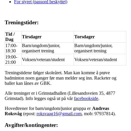
For styret (passord beskyttet)
Treningstider:
Tid /
Tirsdager
Torsdager
Dag
17:00-
Barn/ungdom/junior,
Barn/ungdom/junior,
18:30
organisert trening
organisert trening
19:00-
Voksen/veteran/student
Voksen/veteran/student
21:00
Treningstidene følger skoleåret. Man kan komme å prøve
badminton noen ganger før man melder seg inn. Racketer og
baller kan lånes av GBK.
Alle treninger er i Grimstadhallen (Lillesandsveien 35, 4877
Grimstad). Info legges også ut på vår
facebookside
.
Hovedtrener for barn/ungdom/junior gruppa er
Andreas
Roksvåg
(epost:
roksvaag16@gmail.com
, mob: 97937814).
Avgifter/kontingenter: