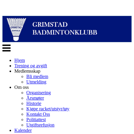
Veksle
navigasjon
Hjem
Trening og avgift
Medlemsskap
Bli medlem
Utmelding
Om oss
Organisering
Årsmøter
Historie
Kjøpe racket/utstyr/tøy
Kontakt Oss
Politiattest
Utgiftsrefusjon
Kalender