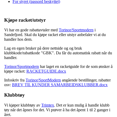
For styret (passord beskyttet)
Kjøpe racket/utstyr
Vi har en gode rabattavtaler med
Torinor/Sportmodern
i
Sandefjord. Skal du kjøpe racket eller utstyr anbefaler vi at du
handler hos dem.
Lag en egen bruker på dere nettside og og bruk
klubbkode/rabattkode "GBK". Da får du automatisk rabatt når du
handler.
Torinor/Sportmodern
har laget en racketguide for de som ønsker å
kjøpe racket:
RACKETGUIDE.docx
Infoskriv fra
Torinor/SportModern
angående bestillinger, rabatter
osv:
BREV TIL KUNDER SAMARBEIDSKLUBBER.docx
Klubbtøy
Vi kjøper klubbtøy av
Trimtex
. Det er kun mulig å handle klubb
tøy når det åpnes for det. Vi prøver å ha det åpent 1 til 2 ganger i
året.