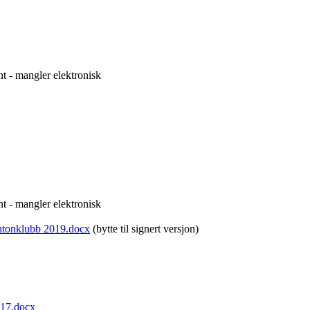
t - mangler elektronisk
t - mangler elektronisk
ntonklubb 2019.docx
(bytte til signert versjon)
017.docx