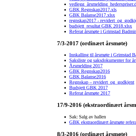
vedlegg_årsmelding_hederspriser.
GBK Regnskap2017.xls
GBK Balanse2017.xlsx
regnskap2017 - revidert_og_godkj
budsjett_resultat GBK 2018.xlsx
Referat årsmøte i Grimstad Badmi
7/3-2017 (ordinært årsmøte)
Innkalling til årsmøte i Grimstad
Saksliste og saksdokumenter for 
Årsmelding 2017
GBK Regnskap2016
GBK Balanse2016
Regnskap – revidert_og_godkjent
Budsjett GBK 2017
Referat årsmøte 2017
17/9-2016 (ekstraordinært årsm
Sak: Salg av hallen
GBK ekstraordinært årsmøte refer
8/3-2016 (ordinært årsmøte)