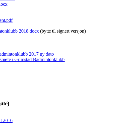
docx
ent.pdf
ntonklubb 2018.docx
(bytte til signert versjon)
 Badmintonklubb 2017 ny dato
årsmøte i Grimstad Badmintonklubb
øte)
at 2016