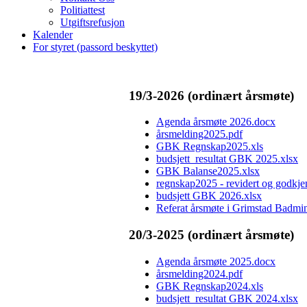
Politiattest
Utgiftsrefusjon
Kalender
For styret (passord beskyttet)
19/3-2026 (ordinært årsmøte)
Agenda årsmøte 2026.docx
årsmelding2025.pdf
GBK Regnskap2025.xls
budsjett_resultat GBK 2025.xlsx
GBK Balanse2025.xlsx
regnskap2025 - revidert og godkje
budsjett GBK 2026.xlsx
Referat årsmøte i Grimstad Badmi
20/3-2025 (ordinært årsmøte)
Agenda årsmøte 2025.docx
årsmelding2024.pdf
GBK Regnskap2024.xls
budsjett_resultat GBK 2024.xlsx