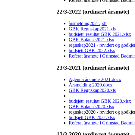
Referat årsmøte i Grimstad Badmi
22/3-2022 (ordinært årsmøte)
årsmelding2021.pdf
GBK Regnskap2021.xls
budsjett_resultat GBK 2021.xlsx
GBK Balanse2021.xlsx
regnskap2021 - revidert og godkje
budsjett GBK 2022.xlsx
Referat årsmøte i Grimstad Badmi
23/3-2021 (ordinært årsmøte)
Agenda årsmøte 2021.docx
Årsmelding 2020.docx
GBK Regnskap2020.xls
budsjett_resultat GBK 2020.xlsx
GBK Balanse2020.xlsx
regnskap2020 - revidert og godkjen
budsjett GBK 2021.xlsx
Referat årsmøte i Grimstad Badmi
12/3-2020
(ordinært årsmøte)