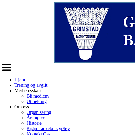
Veksle
navigasjon
Hjem
Trening og avgift
Medlemsskap
Bli medlem
Utmelding
Om oss
Organisering
Årsmøter
Historie
Kjøpe racket/utstyr/tøy
Kontakt Oss