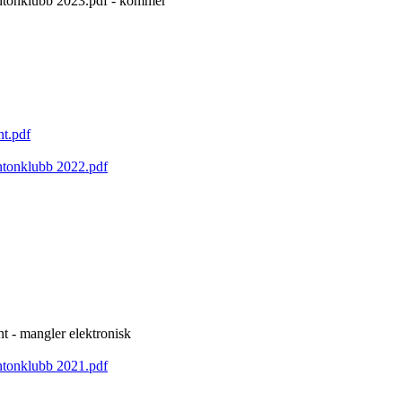
ntonklubb 2023.pdf - kommer
nt.pdf
ntonklubb 2022.pdf
t - mangler elektronisk
ntonklubb 2021.pdf