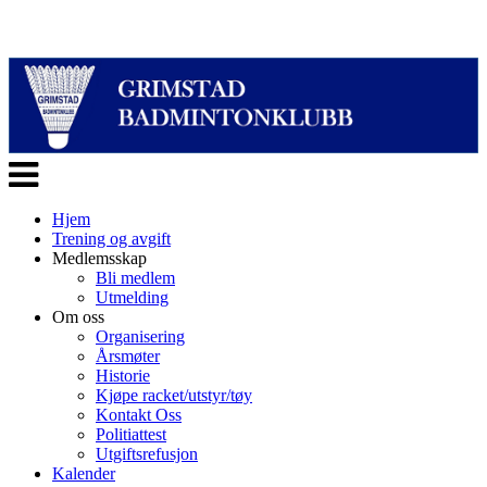
Veksle
navigasjon
Hjem
Trening og avgift
Medlemsskap
Bli medlem
Utmelding
Om oss
Organisering
Årsmøter
Historie
Kjøpe racket/utstyr/tøy
Kontakt Oss
Politiattest
Utgiftsrefusjon
Kalender