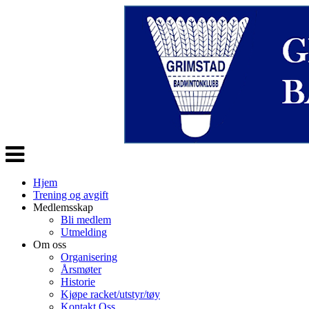
Veksle
navigasjon
Hjem
Trening og avgift
Medlemsskap
Bli medlem
Utmelding
Om oss
Organisering
Årsmøter
Historie
Kjøpe racket/utstyr/tøy
Kontakt Oss