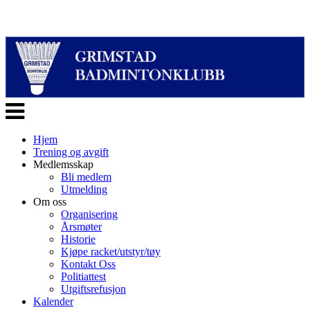
Veksle
navigasjon
Hjem
Trening og avgift
Medlemsskap
Bli medlem
Utmelding
Om oss
Organisering
Årsmøter
Historie
Kjøpe racket/utstyr/tøy
Kontakt Oss
Politiattest
Utgiftsrefusjon
Kalender