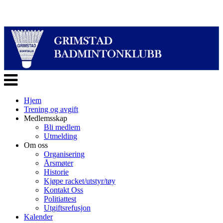
Veksle
navigasjon
Hjem
Trening og avgift
Medlemsskap
Bli medlem
Utmelding
Om oss
Organisering
Årsmøter
Historie
Kjøpe racket/utstyr/tøy
Kontakt Oss
Politiattest
Utgiftsrefusjon
Kalender