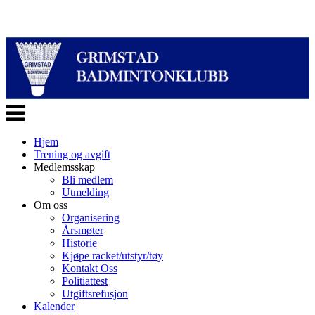
Veksle
navigasjon
Hjem
Trening og avgift
Medlemsskap
Bli medlem
Utmelding
Om oss
Organisering
Årsmøter
Historie
Kjøpe racket/utstyr/tøy
Kontakt Oss
Politiattest
Utgiftsrefusjon
Kalender