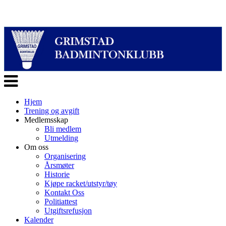
Veksle
navigasjon
Hjem
Trening og avgift
Medlemsskap
Bli medlem
Utmelding
Om oss
Organisering
Årsmøter
Historie
Kjøpe racket/utstyr/tøy
Kontakt Oss
Politiattest
Utgiftsrefusjon
Kalender