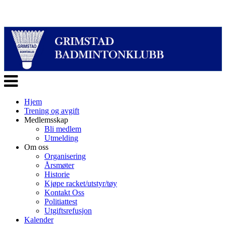
Veksle
navigasjon
Hjem
Trening og avgift
Medlemsskap
Bli medlem
Utmelding
Om oss
Organisering
Årsmøter
Historie
Kjøpe racket/utstyr/tøy
Kontakt Oss
Politiattest
Utgiftsrefusjon
Kalender