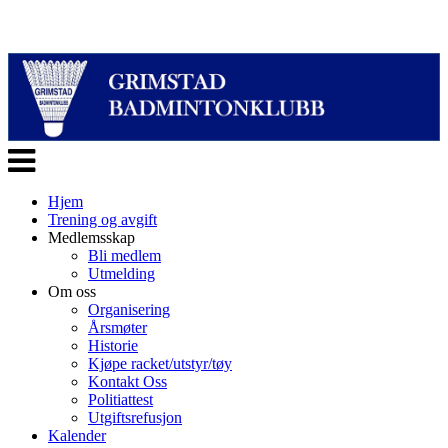
Veksle
navigasjon
Hjem
Trening og avgift
Medlemsskap
Bli medlem
Utmelding
Om oss
Organisering
Årsmøter
Historie
Kjøpe racket/utstyr/tøy
Kontakt Oss
Politiattest
Utgiftsrefusjon
Kalender