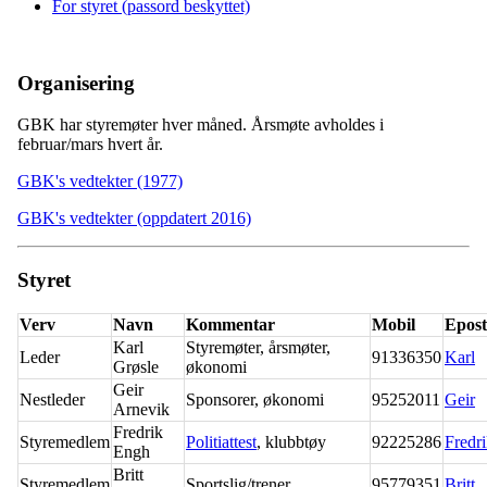
For styret (passord beskyttet)
Organisering
GBK har styremøter hver måned. Årsmøte avholdes i
februar/mars hvert år.
GBK's vedtekter (1977)
GBK's vedtekter (oppdatert 2016)
Styret
Verv
Navn
Kommentar
Mobil
Epost
Karl
Styremøter, årsmøter,
Leder
91336350
Karl
Grøsle
økonomi
Geir
Nestleder
Sponsorer, økonomi
95252011
Geir
Arnevik
Fredrik
Styremedlem
Politiattest
, klubbtøy
92225286
Fredr
Engh
Britt
Styremedlem
Sportslig/trener
95779351
Britt