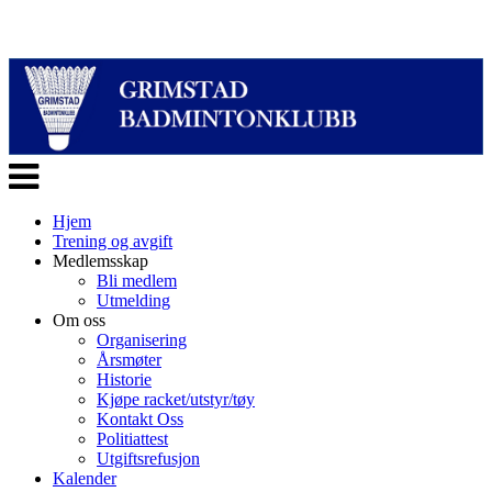
Veksle
navigasjon
Hjem
Trening og avgift
Medlemsskap
Bli medlem
Utmelding
Om oss
Organisering
Årsmøter
Historie
Kjøpe racket/utstyr/tøy
Kontakt Oss
Politiattest
Utgiftsrefusjon
Kalender