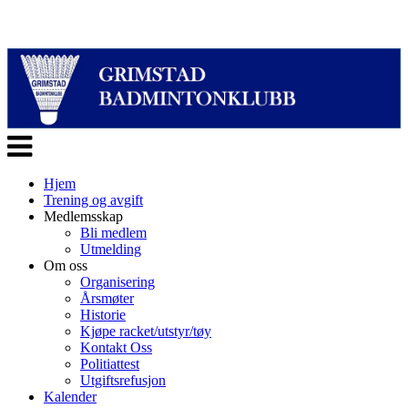
Veksle
navigasjon
Hjem
Trening og avgift
Medlemsskap
Bli medlem
Utmelding
Om oss
Organisering
Årsmøter
Historie
Kjøpe racket/utstyr/tøy
Kontakt Oss
Politiattest
Utgiftsrefusjon
Kalender