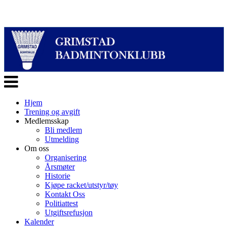
Veksle
navigasjon
Hjem
Trening og avgift
Medlemsskap
Bli medlem
Utmelding
Om oss
Organisering
Årsmøter
Historie
Kjøpe racket/utstyr/tøy
Kontakt Oss
Politiattest
Utgiftsrefusjon
Kalender