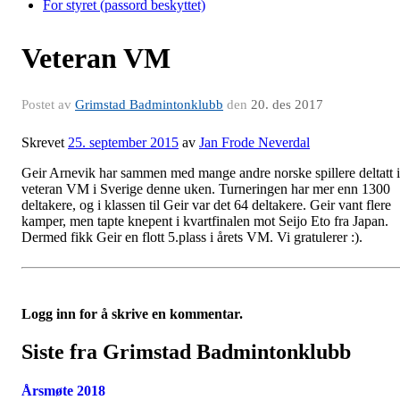
For styret (passord beskyttet)
Veteran VM
Postet av
Grimstad Badmintonklubb
den
20. des 2017
Skrevet
25. september 2015
av
Jan Frode Neverdal
Geir Arnevik har sammen med mange andre norske spillere deltatt i
veteran VM i Sverige denne uken. Turneringen har mer enn 1300
deltakere, og i klassen til Geir var det 64 deltakere. Geir vant flere
kamper, men tapte knepent i kvartfinalen mot Seijo Eto fra Japan.
Dermed fikk Geir en flott 5.plass i årets VM. Vi gratulerer :).
Logg inn for å skrive en kommentar.
Siste fra Grimstad Badmintonklubb
Årsmøte 2018