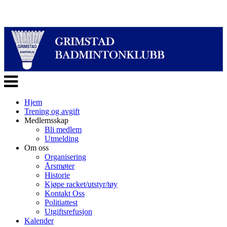
Veksle
navigasjon
Hjem
Trening og avgift
Medlemsskap
Bli medlem
Utmelding
Om oss
Organisering
Årsmøter
Historie
Kjøpe racket/utstyr/tøy
Kontakt Oss
Politiattest
Utgiftsrefusjon
Kalender